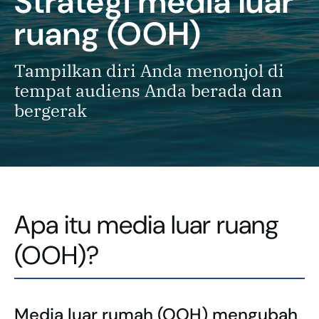
Strategi media luar
ruang (OOH)
Tampilkan diri Anda menonjol di
tempat audiens Anda berada dan
bergerak
Apa itu media luar ruang
(OOH)?
Media luar rumah (OOH) mengubah