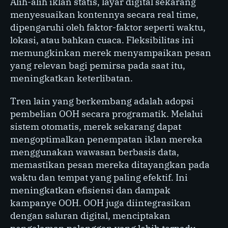
Alih-alih iklan statis, layar digital sekarang
menyesuaikan kontennya secara real time,
dipengaruhi oleh faktor-faktor seperti waktu,
lokasi, atau bahkan cuaca. Fleksibilitas ini
memungkinkan merek menyampaikan pesan
yang relevan bagi pemirsa pada saat itu,
meningkatkan keterlibatan.
Tren lain yang berkembang adalah adopsi
pembelian OOH secara programatik. Melalui
sistem otomatis, merek sekarang dapat
mengoptimalkan penempatan iklan mereka
menggunakan wawasan berbasis data,
memastikan pesan mereka ditayangkan pada
waktu dan tempat yang paling efektif. Ini
meningkatkan efisiensi dan dampak
kampanye OOH. OOH juga diintegrasikan
dengan saluran digital, menciptakan