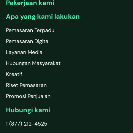
Pekerjaan kami
Apa yang kami lakukan
Pemasaran Terpadu
Pemasaran Digital
Layanan Media
Hubungan Masyarakat
Kreatif
Riset Pemasaran
Promosi Penjualan
Hubungi kami
1 (877) 212-4525