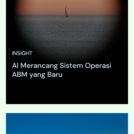
INSIGHT
AI Merancang Sistem Operasi
ABM yang Baru
Expand