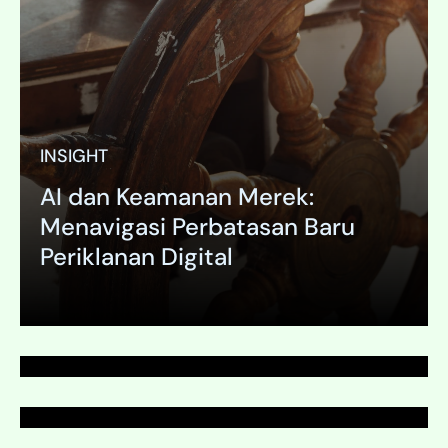
INSIGHT
AI dan Keamanan Merek:
LAMAN
Menavigasi Perbatasan Baru
Manajemen Media
Periklanan Digital
LAMAN
Manajemen Media
Expand
Expand